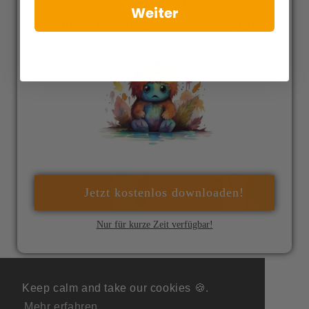
Weiter
Das Akzeptieren von Sorgen
Jetzt kostenlos downloaden!
Nur für kurze Zeit verfügbar!
Keep calm and take our cookies 🍪.
Mehr erfahren