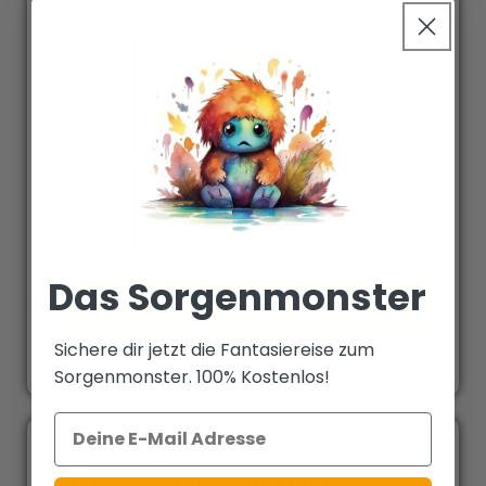
Bonus frei
Das Sorgenmonster
Jetzt Passwort eingeben!
Sichere dir jetzt die Fantasiereise zum
Nur für Leser des Buchs möglich!
Sorgenmonster. 100% Kostenlos!
Das Sorgenmonster