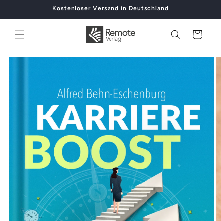
Direkt
Kostenloser Versand in Deutschland
zum
Inhalt
Warenkorb
oduktinformationen
ingen