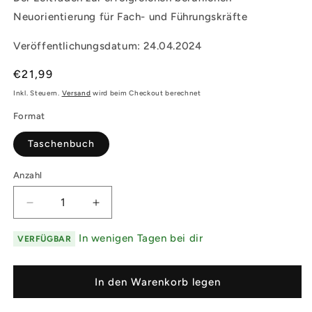
Neuorientierung für Fach- und Führungskräfte
Veröffentlichungsdatum: 24.04.2024
Normaler
€21,99
Preis
Inkl. Steuern.
Versand
wird beim Checkout berechnet
Format
Taschenbuch
Anzahl
Verringere
Erhöhe
die
die
Menge
Menge
In wenigen Tagen bei dir
VERFÜGBAR
für
für
Karriere
Karriere
Boost
Boost
In den Warenkorb legen