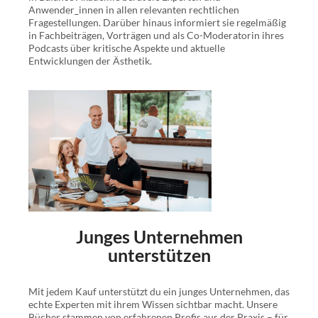
Anwender_innen in allen relevanten rechtlichen
Haftungs- und Abmahnrisiken und gewinnen Sie
Fragestellungen. Darüber hinaus informiert sie regelmäßig
dauerhafte
rechtliche Sicherheit für Ihre berufliche
in Fachbeiträgen, Vorträgen und als Co-Moderatorin ihres
Existenz
.
Podcasts über kritische Aspekte und aktuelle
Entwicklungen der Ästhetik.
Mit diesem Buch erhalten Sie:
geballtes
Know-how
zu wirtschaftlichen und
rechtlichen Aspekten Ihrer medizinisch-
ästhetischen Behandlungen
ein
umfassendes Rechtsverständnis
für die
ästhetische Medizin
Zugang zu einem
kostenlosen Kurs
in
Heilmittelwerberecht oder in Antikorruptionsrecht für
das Gesundheitswesen im Wert von je 195 €
Junges Unternehmen
unterstützen
Diese Problemlösungen hält Ihr „Wegweiser durch
die rechtlichen Fallstricke für Ärzte und
Mit jedem Kauf unterstützt du ein junges Unternehmen, das
Heilpraktiker“ für Sie bereit:
echte Experten mit ihrem Wissen sichtbar macht. Unsere
Bücher stammen von erfahrenen Profis aus der Praxis – für