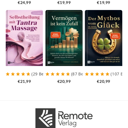
€24,99
€19,99
€19,99
(
29
Bewertungen
)
(
87
Bewertungen
)
(
107
Be
€21,99
€20,99
€20,99