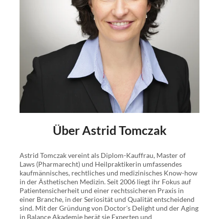
Mit diesen Problemen sind Sie nicht allein:
Viele Ärzte und Heilpraktiker glauben, die Verwendung
eines Produkts ohne Zulassung, sei ein Off-Label-Use.
Folglich gehen sie davon aus, dass eine entsprechende
Patientenaufklärung sie vor Haftungsrisiken schützt.
Tatsächlich könnten sie eine
illegale
Produktanwendung
vornehmen, die von keiner
Haftpflichtversicherung gedeckt wird und strafrechtlich
als
Körperverletzung
gilt.
Über Astrid Tomczak
Doch das muss nicht sein!
Astrid Tomczak vereint als Diplom-Kauffrau, Master of
In „Rechtssicherheit in der ästhetischen Medizin“ erklärt
Laws (Pharmarecht) und Heilpraktikerin umfassendes
Astrid Tomczak LL.M. (Pharmarecht) unter anderem die
kaufmännisches, rechtliches und medizinisches Know-how
Unterschiede zwischen On-Label-, Off-Label-Use und
in der Ästhetischen Medizin. Seit 2006 liegt ihr Fokus auf
Patientensicherheit und einer rechtssicheren Praxis in
unlizenzierter Verwendung. Dieses Buch gibt Ihnen
einer Branche, in der Seriosität und Qualität entscheidend
Klarheit über den rechtlichen Rahmen
und die
sind. Mit der Gründung von Doctor's Delight und der Aging
erforderliche Form der Aufklärung. Minimieren Sie
in Balance Akademie berät sie Experten und