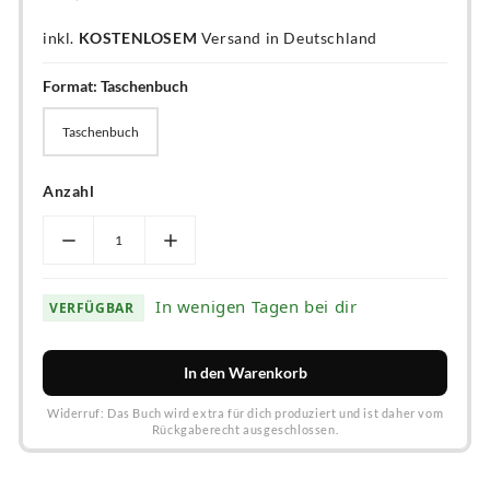
inkl.
KOSTENLOSEM
Versand in Deutschland
Format:
Taschenbuch
Taschenbuch
Taschenbuch
Anzahl
In wenigen Tagen bei dir
VERFÜGBAR
In den Warenkorb
Widerruf: Das Buch wird extra für dich produziert und ist daher vom
Rückgaberecht ausgeschlossen.