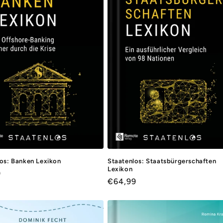
os: Banken Lexikon
Staatenlos: Staatsbürgerschaften
Lexikon
ler
9
Normaler
€64,99
Preis