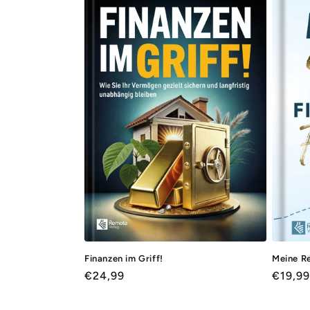
Finanzen im Griff!
Meine Re
Normaler
€24,99
Norma
€19,99
Preis
Preis