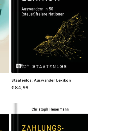
Staatenlos: Auswander Lexikon
Normaler
€84,99
Preis