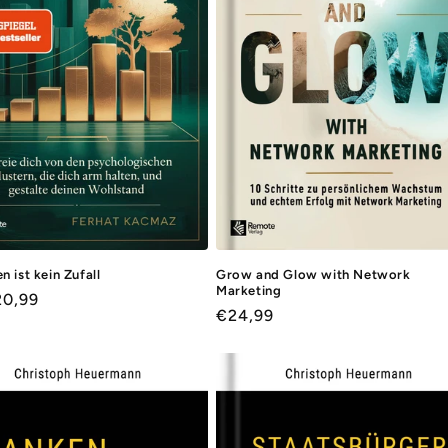
 ist kein Zufall
Grow and Glow with Network
Marketing
ler
20,99
Normaler
€24,99
Preis