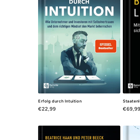
Erfolg durch Intuition
Staatenl
Normaler
€22,99
Norma
€69,9
Preis
Preis