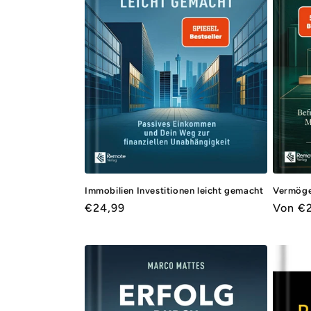
r
i
e
:
Immobilien Investitionen leicht gemacht
Vermögen
Normaler
€24,99
Norma
Von €
Preis
Preis