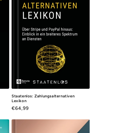
Staatenlos: Zahlungsalternativen
Lexikon
Normaler
€64,99
Preis