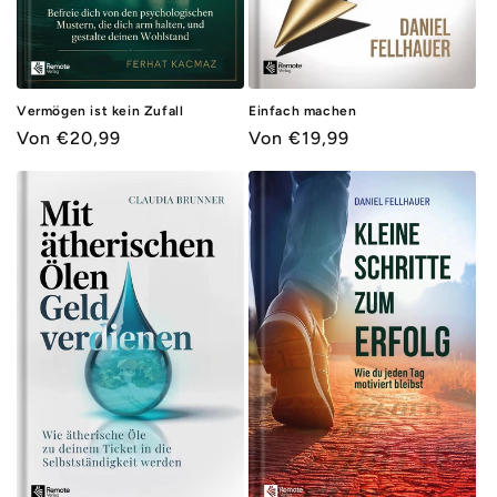
Vermögen ist kein Zufall
Einfach machen
Normaler
Von €20,99
Normaler
Von €19,99
Preis
Preis