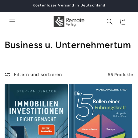
Direkt
Kostenloser Versand in Deutschland
zum
Inhalt
Warenkorb
K
Business u. Unternehmertum
a
t
Filtern und sortieren
55 Produkte
e
g
o
r
i