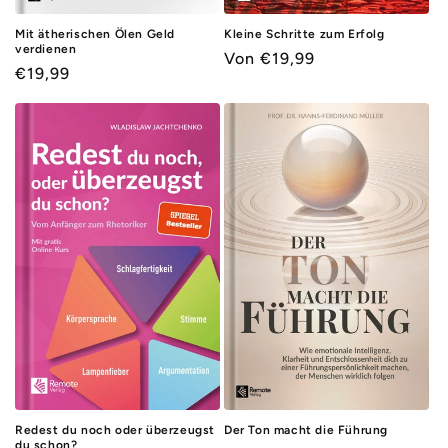
Mit ätherischen Ölen Geld
Kleine Schritte zum Erfolg
verdienen
Normaler
Von €19,99
Normaler
€19,99
Preis
Preis
Redest du noch oder überzeugst
Der Ton macht die Führung
du schon?