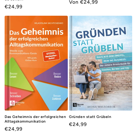
Normaler
Von €24,99
Normaler
€24,99
Preis
Preis
Das Geheimnis der erfolgreichen
Gründen statt Grübeln
Alltagskommunikation
Normaler
€24,99
Normaler
€24,99
Preis
Preis