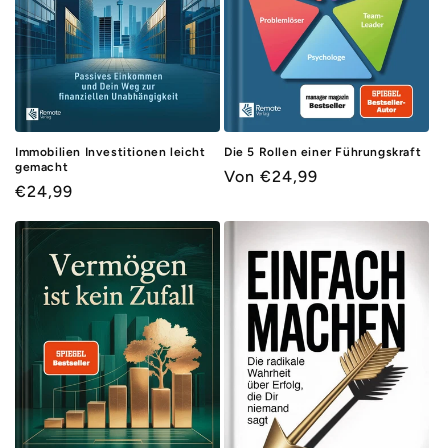
e
:
Immobilien Investitionen leicht
Die 5 Rollen einer Führungskraft
gemacht
Normaler
Von €24,99
Normaler
€24,99
Preis
Preis