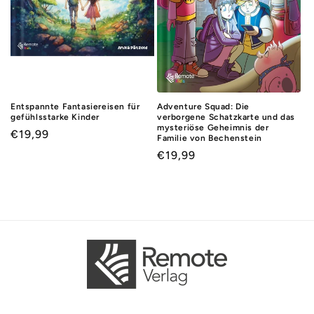
e
:
Entspannte Fantasiereisen für
Adventure Squad: Die
gefühlsstarke Kinder
verborgene Schatzkarte und das
mysteriöse Geheimnis der
Normaler
€19,99
Familie von Bechenstein
Preis
Normaler
€19,99
Preis