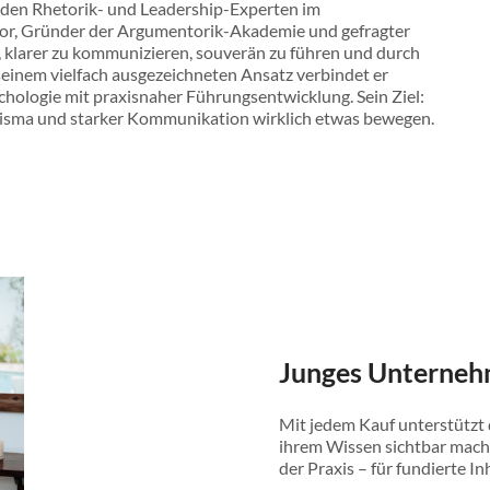
nden Rhetorik- und Leadership-Experten im
iese 5 Rollen der idealen Führungskraft besser
tor, Gründer der Argumentorik-Akademie und gefragter
, klarer zu kommunizieren, souverän zu führen und durch
seinem vielfach ausgezeichneten Ansatz verbindet er
 auftreten und überzeugen!
ychologie mit praxisnaher Führungsentwicklung. Sein Ziel:
harisma und starker Kommunikation wirklich etwas bewegen.
enter arbeiten!
vieren und besser delegieren!
r individuell und empathisch begegnen!
agen und Veränderungen durchsetzen!
or Wlad auf jeder Seite konkrete und
die Sie sofort in den Alltag integrieren können.
Junges Unterneh
ierenden Kommunikator, dem es leicht fällt,
 So bringen Sie Ihre Mitarbeiterführung sowie
Mit jedem Kauf unterstützt
es Niveau. Nach der Lektüre sind Sie nicht nur
ihrem Wissen sichtbar mach
e sympathischere Führungskraft und werden so
der Praxis – für fundierte In