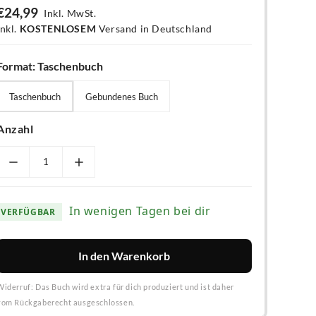
€24,99
Inkl. MwSt.
inkl.
KOSTENLOSEM
Versand in Deutschland
Format:
Taschenbuch
Taschenbuch
Gebundenes Buch
Taschenbuch
Gebundenes Buch
Anzahl
In wenigen Tagen bei dir
VERFÜGBAR
In den Warenkorb
Widerruf: Das Buch wird extra für dich produziert und ist daher
vom Rückgaberecht ausgeschlossen.