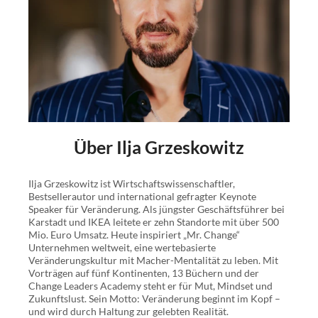
kann. Triff mutige Entscheidungen und starte ein
positives Change Management mit
nachhaltiger
Wirkung
auf dein Leben.
Mache jetzt den ersten Schritt in ein resilienteres Leben
und finde
Sinnhaftigkeit, Glück und Zufriedenheit
.
Setze ein Zeichen und gestalte eine Zukunft, auf die du
stolz sein kannst!
Über Ilja Grzeskowitz
Nutze die Psychologie der Veränderung!
In diesem inspirierenden Buch lernst du:
Ilja Grzeskowitz ist Wirtschaftswissenschaftler,
Bestsellerautor und international gefragter Keynote
warum uns Wandel oft schwerfällt – und wie du ihn
Speaker für Veränderung. Als jüngster Geschäftsführer bei
trotzdem meisterst.
Karstadt und IKEA leitete er zehn Standorte mit über 500
Mio. Euro Umsatz. Heute inspiriert „Mr. Change“
welche Tools und Methoden Veränderung für dich
Unternehmen weltweit, eine wertebasierte
einfacher machen.
Veränderungskultur mit Macher-Mentalität zu leben. Mit
Vorträgen auf fünf Kontinenten, 13 Büchern und der
wie du tief verwurzelte Mechanismen
Change Leaders Academy steht er für Mut, Mindset und
Zukunftslust. Sein Motto: Veränderung beginnt im Kopf –
entschlüsselst und dein Potenzial entfaltest.
und wird durch Haltung zur gelebten Realität.