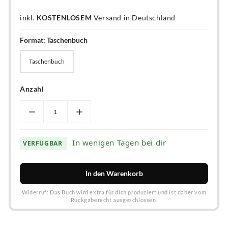
inkl.
KOSTENLOSEM
Versand in Deutschland
Format:
Taschenbuch
Taschenbuch
Taschenbuch
Anzahl
In wenigen Tagen bei dir
VERFÜGBAR
In den Warenkorb
Widerruf: Das Buch wird extra für dich produziert und ist daher vom
Rückgaberecht ausgeschlossen.