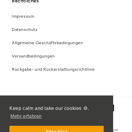
Rechtliches
Impressum
Datenschutz
Allgemeine Geschäftsbedingungen
Versandbedingungen
Rückgabe- und Rückerstattungsrichtlinie
Zahlungsmethoden
Keep calm and take our cookies 🍪.
Mehr erfahren
Widerrufsrecht
© 2026,
Remote Verlag
Powered by Shopify
Alles klar!