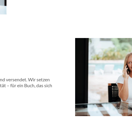
en.
lle Verantwortung übernimmst und zum
st.
ersönlichkeitsentwicklung ist:
Impulse, die sofort verständlich sind. Das gibt
nges Zögern die richtigen Entscheidungen zu
zu machen.
und versendet. Wir setzen
t – für ein Buch, das sich
dern haben den Autor vom Handwerker zum
e authentische Geschichte gibt dir den Mut
ngen, sondern das richtige
Mindset
über den