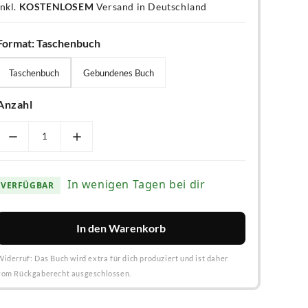
inkl.
KOSTENLOSEM
Versand in Deutschland
Format:
Taschenbuch
Taschenbuch
Gebundenes Buch
Taschenbuch
Gebundenes Buch
Anzahl
In wenigen Tagen bei dir
VERFÜGBAR
In den Warenkorb
Widerruf: Das Buch wird extra für dich produziert und ist daher
vom Rückgaberecht ausgeschlossen.