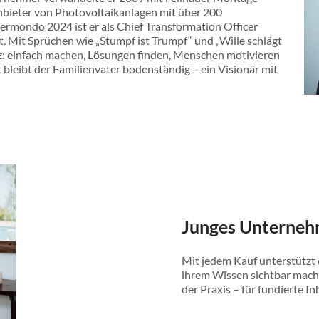
Anbieter von Photovoltaikanlagen mit über 200
ermondo 2024 ist er als Chief Transformation Officer
t. Mit Sprüchen wie „Stumpf ist Trumpf“ und „Wille schlägt
den du gewartet hast.
tz: einfach machen, Lösungen finden, Menschen motivieren
t bleibt der Familienvater bodenständig – ein Visionär mit
tte zum Erfolg
“, wie du das ewige Grübeln endlich
kurzen, humorvollen 3-Minuten-Kapiteln teilt
 und die direkt anwendbaren Lebensweisheiten,
al zum Gründer eines 200-Mitarbeiter-
ktionismus überwindest, um die
rklich in dir steckt.
Junges Unterneh
etzungen brauchst, um mit Mut und
Mit jedem Kauf unterstützt
ihrem Wissen sichtbar mach
 und durch den Fokus auf das Wesentliche
der Praxis – für fundierte In
.
elfen, Rückschläge ab sofort als wertvolles