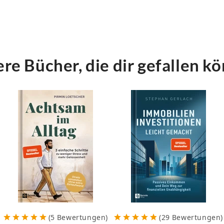
ndern der ehrliche Partner, der dich wachrüttelt
chbrichst du den Kreislauf des Grübelns, kommst
test aktiv das Leben, das du dir wirklich
re Bücher, die dir gefallen k
tzt.
ar verändert, wenn du aufhörst zu zögern. Du
lich Selbstwirksamkeit und spürst das
 Dinge wirklich zu bewegen.
 endlich hinter dir zu lassen und stattdessen
in Leben selbst in die Hand zu nehmen, …
ten Schritt zu tun.
ine Schritte zum Erfolg
“ und entfessle den
(
5
Bewertungen
)
(
29
Bewertungen
)