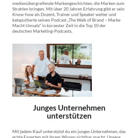
medienübergreifende Markengeschichten, die Marken zum
jene, die zielgerichtet auf ihren Erfolg hinarbeiten wollen.
Strahlen bringen. Mit über 20 Jahren Erfahrung gibt er sein
Know-how als Dozent, Trainer und Speaker weiter und
Mit diesem einzigartigen Buch lernst du …
katapultierte seinen Podcast „The Walk of Brand – Marke
Macht Umsatz“ in kürzester Zeit in die Top 10 der
wie die Realität des Unternehmertums und der
deutschen Marketing-Podcasts.
Geschäftsführung aussieht und dass der Weg zum
Erfolg steinig sein kann.
durch motivierende Geschichten, dass Ausdauer
und die Bereitschaft, aus Fehlern zu lernen, zum
Erfolg führen.
dass Unternehmertum ein integrativer Prozess ist,
in dem du Lösungen für komplexe Probleme findest
und der eine persönliche Entwicklung und
Managementfähigkeiten erfordert.
Junges Unternehmen
dein Business mithilfe von interaktiven Elementen
unterstützen
wie Checklisten, Übungen und Fragen zur
Selbstreflexion ganzheitlich zu betrachten.
Mit jedem Kauf unterstützt du ein junges Unternehmen, das
Fehler zu akzeptieren und als Chance zu
echte Experten mit ihrem Wissen sichtbar macht. Unsere