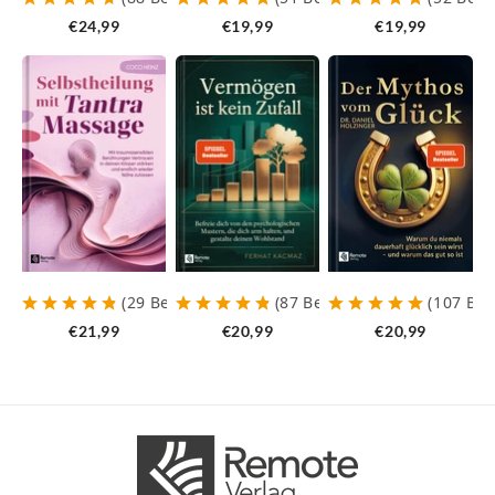
€24,99
€19,99
€19,99
(
29
Bewertungen
)
(
87
Bewertungen
)
(
107
Be
€21,99
€20,99
€20,99