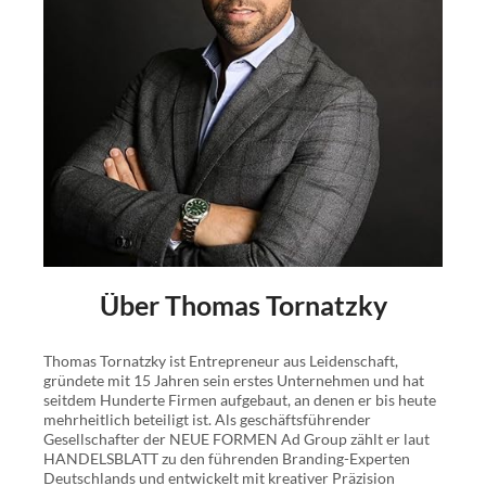
etwas riskiert, um mehr als andere zu erreichen, wird
wohl oder übel auch mehr Fehler begehen als der
Durchschnitt. Fehler gehören also auf dem Weg zum
Erfolg dazu.
Sei offen und mutig!
Fehlern sollten wir nicht mit Furcht, sondern mit Offenheit
und Lernbereitschaft begegnen. Denn sie bieten jedes
Mal eine Gelegenheit, aus Erfahrungen zu lernen, um
unsere unternehmerischen Träume zu verwirklichen und
letztendlich erfolgreich zu sein.
Über Thomas Tornatzky
Dieses Buch hilft dir, deine eigene Erfolgsgeschichte
zu schreiben!
Thomas Tornatzky ist Entrepreneur aus Leidenschaft,
In „Von Rückschlägen zu Meilensteinen: Die 55
gründete mit 15 Jahren sein erstes Unternehmen und hat
seitdem Hunderte Firmen aufgebaut, an denen er bis heute
häufigsten Fehler von Selbstständigen & Unternehmern
mehrheitlich beteiligt ist. Als geschäftsführender
und wie du sie vermeidest“ vermittelt Thomas Tornatzky,
Gesellschafter der NEUE FORMEN Ad Group zählt er laut
dass Fehler wertvolle Lernchancen sind. Das Buch liefert
HANDELSBLATT zu den führenden Branding-Experten
Deutschlands und entwickelt mit kreativer Präzision
Inspiration, Orientierung und praktisches Wissen für all