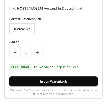
inkl.
KOSTENLOSEM
Versand in Deutschland
Format:
Taschenbuch
Taschenbuch
Taschenbuch
Anzahl
In wenigen Tagen bei dir
VERFÜGBAR
In den Warenkorb
Widerruf: Das Buch wird extra für dich produziert und ist daher vom
Rückgaberecht ausgeschlossen.