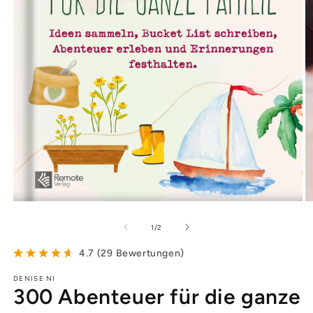
von
1
/
2
4.7
(
29
Bewertungen
)
DENISE NI
300 Abenteuer für die ganze