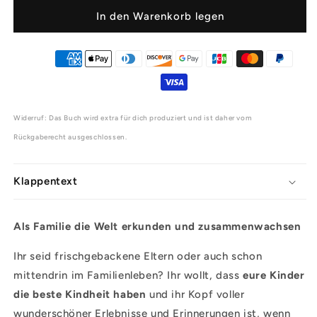
300
300
Abenteuer
Abenteuer
In den Warenkorb legen
für
für
die
die
ganze
ganze
Familie
Familie
Widerruf: Das Buch wird extra für dich produziert und ist daher vom
Rückgaberecht ausgeschlossen.
Klappentext
Als Familie die Welt erkunden und zusammenwachsen
Ihr seid frischgebackene Eltern oder auch schon
mittendrin im Familienleben? Ihr wollt, dass
eure Kinder
die beste Kindheit haben
und ihr Kopf voller
wunderschöner Erlebnisse und Erinnerungen ist, wenn