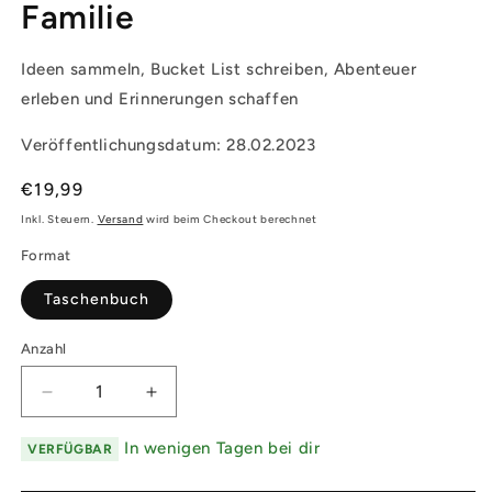
Familie
Ideen sammeln, Bucket List schreiben, Abenteuer
erleben und Erinnerungen schaffen
Veröffentlichungsdatum: 28.02.2023
Normaler
€19,99
Preis
Inkl. Steuern.
Versand
wird beim Checkout berechnet
Format
Taschenbuch
Anzahl
Verringere
Erhöhe
die
die
Menge
Menge
In wenigen Tagen bei dir
VERFÜGBAR
für
für