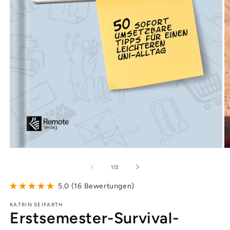
von
1
/
2
5.0
(
16
Bewertungen
)
KATRIN SEIFARTH
Erstsemester-Survival-