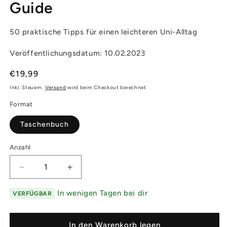
Guide
50 praktische Tipps für einen leichteren Uni-Alltag
Veröffentlichungsdatum: 10.02.2023
Normaler
€19,99
Preis
Inkl. Steuern.
Versand
wird beim Checkout berechnet
Format
Taschenbuch
Anzahl
Verringere
Erhöhe
die
die
Menge
Menge
In wenigen Tagen bei dir
VERFÜGBAR
für
für
Erstsemester-
Erstsemester-
Survival-
Survival-
In den Warenkorb legen