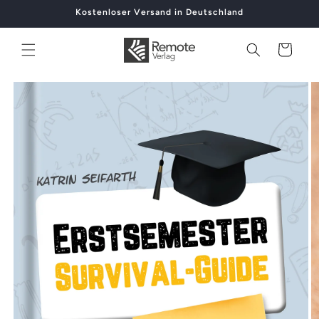
Direkt
Kostenloser Versand in Deutschland
zum
Inhalt
Warenkorb
oduktinformationen
ingen